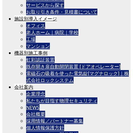
サービスから探す
お取り引き条件・見積書について
施設別導入イメージ
オフィス
老人ホーム｜病院｜学校
工場
マンション
機器別施工事例
虹彩認証装置
既存開き扉自動開閉装置 [ドアオペレーター]
電磁石の吸着を使った電気錠[マグナロック]｜株
式会社ロックシステム
会社案内
企業理念
私たちが目指す物理セキュリティ
NEWS
会社概要
採用情報／パートナー募集
個人情報保護方針