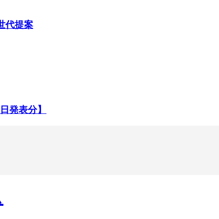
次世代提案
22日発表分】
ム