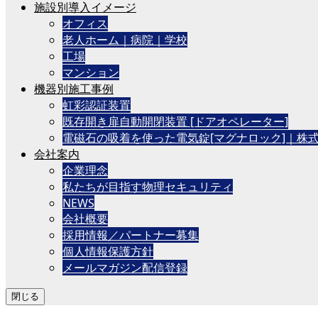
施設別導入イメージ
オフィス
老人ホーム｜病院｜学校
工場
マンション
機器別施工事例
虹彩認証装置
既存開き扉自動開閉装置 [ドアオペレーター]
電磁石の吸着を使った電気錠[マグナロック]｜株
会社案内
企業理念
私たちが目指す物理セキュリティ
NEWS
会社概要
採用情報／パートナー募集
個人情報保護方針
メールマガジン配信登録
閉じる