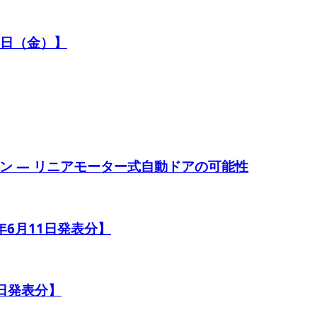
4日（金）】
ン ― リニアモーター式自動ドアの可能性
年6月11日発表分】
0日発表分】