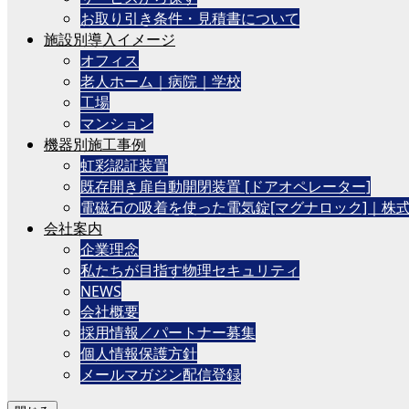
お取り引き条件・見積書について
施設別導入イメージ
オフィス
老人ホーム｜病院｜学校
工場
マンション
機器別施工事例
虹彩認証装置
既存開き扉自動開閉装置 [ドアオペレーター]
電磁石の吸着を使った電気錠[マグナロック]｜株
会社案内
企業理念
私たちが目指す物理セキュリティ
NEWS
会社概要
採用情報／パートナー募集
個人情報保護方針
メールマガジン配信登録