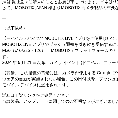
拝啓 貴社益々ご清栄のこととお慶び申し上げます。平素は
さて、MOBOTIX JAPAN 様よりMOBOTIX カメラ製
—
（以下抜粋）
【モバイルデバイスでMOBOTIX LIVEアプリをご使用頂い
MOBOTIX LIVE アプリでプッシュ通知を引き続き受信するに
Mx6（x16/x26・T26）、 MOBOTIX 7 プラットフ
す。
2024 年 6 月 21 日以降、カメラ イベント (ドアベル、ア
【背景】 この措置の背景には、カメラが使用する Google 
ウェアの更新が実施されない場合、この日付以降、プッシュ通知を
モバイル デバイスに適用されます。
詳細は下記リンクをご参照ください。
当該製品、アップデートに関してのご不明な点がございまし