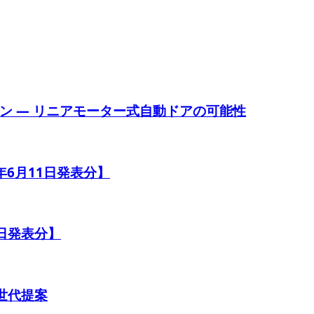
ン ― リニアモーター式自動ドアの可能性
年6月11日発表分】
0日発表分】
次世代提案