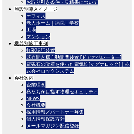
お取り引き条件・見積書について
施設別導入イメージ
オフィス
老人ホーム｜病院｜学校
工場
マンション
機器別施工事例
虹彩認証装置
既存開き扉自動開閉装置 [ドアオペレーター]
電磁石の吸着を使った電気錠[マグナロック]｜株
式会社ロックシステム
会社案内
企業理念
私たちが目指す物理セキュリティ
NEWS
会社概要
採用情報／パートナー募集
個人情報保護方針
メールマガジン配信登録